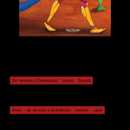
Categorías
De Amores y Deambulos
Libros
Poesía
Etiquetas
Amor
de amores y deambulos
miedos
valor