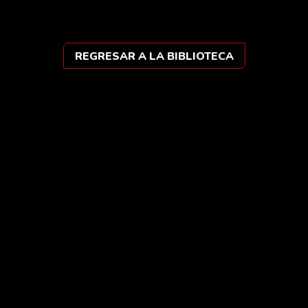
REGRESAR A LA BIBLIOTECA
Ars vera sibi sufficit.
Instagram
Threads
TikTok
YouTube
Facebook
Tumblr