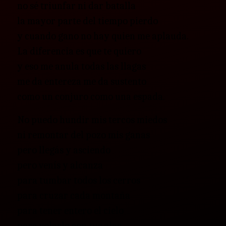
no sé triunfar ni dar batalla
la mayor parte del tiempo pierdo
y cuando gano no hay quien me aplauda.
La diferencia es que te quiero
y eso me anula todas las llagas
me da entereza me da sustento
como un conjuro como una espada.
No puedo hundir mis tercos miedos
ni remontar del pozo mis ganas
pero llegás y asciendo
pero venís y alcanza
para tumbar todos los cerros
para cruzar cada montaña
para tener entero el cielo
para volarlo con tus alas.