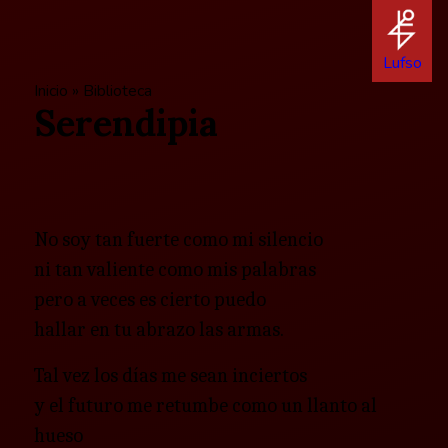
Lufso
Inicio
»
Biblioteca
Serendipia
No soy tan fuerte como mi silencio
ni tan valiente como mis palabras
pero a veces es cierto puedo
hallar en tu abrazo las armas.
Tal vez los días me sean inciertos
y el futuro me retumbe como un llanto al
hueso