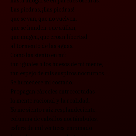
hasta ahogarse en paredes oscuras.
Las piedras, ¡Las piedras!
que se van, que no vuelven,
que se hunden, que aúllan,
que mugen, que croan libertad
al tormento de las aguas.
Como las siento en mí:
tan iguales a los huesos de mi mente,
tan espejo de mis suspiros nocturnos.
Se humedece mi costado.
Propagan cárceles entrecortadas
la mente racional y la realidad.
Yo me siento raíz resplandeciente,
columna de caballos noctámbulos,
esfera de mil vértices, empinado