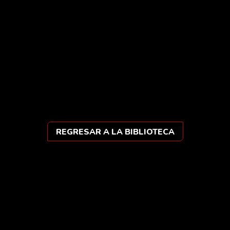
El viaje cíclico
Después de demorarse cuarenta minutos por fin el
colectivo está listo para salir; la insoportable espera
llega a su término. De una vez por todas me voy a ir
de […]
REGRESAR A LA BIBLIOTECA
Ars vera sibi sufficit.
Instagram
Threads