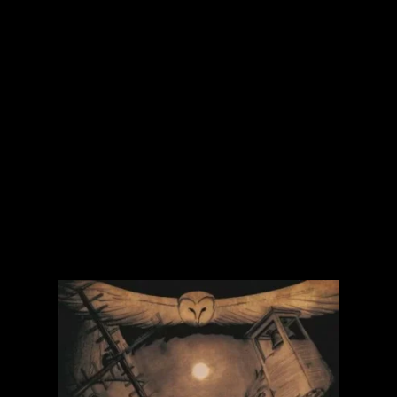
Y así lo vi alejarse entre la polvareda de la
galera.
Regresé a mí y levanté mis pertenencias. Qué
cosas me estaban aguardando ahí dentro, no
lo sabía. Lo único que supe es que respiraba
desde entonces aire de golpes, polvo y sangre.
Este texto pertenece a
Bienvenidos a Moler