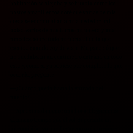
habitación se alejaba y se hundía entre los
pastos amarillentos noté que varias de mis
cosas se encontraban a mi alrededor: mi
bolso, varios de mis libros, mi paleta y mis
pinceles, sobre todo mi portátil en la que
escribo cuando voy de viaje. Me pareció que
no quedaba ni un centímetro extraño en todo
esto y, como si ya supiese por completo lo que
ocurría, pregunté:
—¿Cuánto queda hasta la entrada del
pueblo?
—Aproximadamente una hora. Llegaremos
al mismo tiempo que el sol. Si permite mi
intromisión, ya que llegaremos al atardecer,