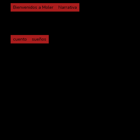
Bienvenidos a Moler
Narrativa
Etiquetas
cuento
sueños
Textos relacionados
La casa oyente
Hubo entonces una casa en la que nadie quería vivir.
La explicación era muy sencilla y paranormal para
todo el mundo: la casa podía oír absolutamente todo,
hasta los pensamientos, […]
Mamá Irvinia y sus Gallos Azules
Cada mañana Mamá Irvinia se levanta temprano con