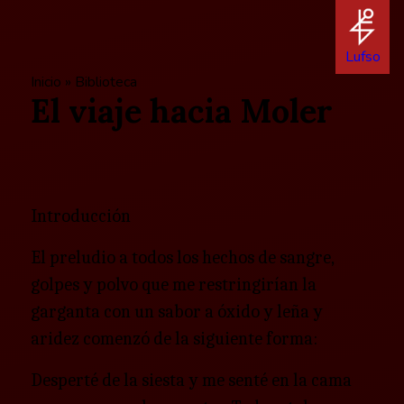
Lufso
Inicio
»
Biblioteca
El viaje hacia Moler
Introducción
El preludio a todos los hechos de sangre,
golpes y polvo que me restringirían la
garganta con un sabor a óxido y leña y
aridez comenzó de la siguiente forma:
Desperté de la siesta y me senté en la cama