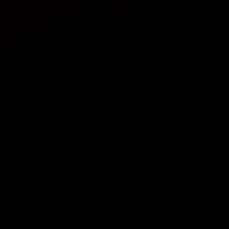
le aconsejo que se hospede en el Centro Cívico
hasta que se ambiente al lugar. Es un pueblo
demasiado extraño el que está por descubrir
y no sería fiable que anduviera solo en la
noche rodeado por esas sombras inhóspitas.
No me agrada nada lo que me dice, pero al
parecer yo no tengo noción del lugar al que
voy. Eso me da la suerte de poder hacer
preguntas sin quedar como un ajeno al
asunto; no vaya a desconfiar de mi persona.
—¿Qué más puede decirme del lugar al que
voy?
—Nada más de lo que se sabe, Señor.