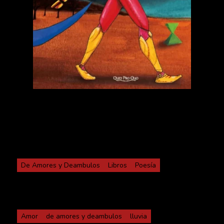
Categorías
De Amores y Deambulos
Libros
Poesía
Etiquetas
Amor
de amores y deambulos
lluvia