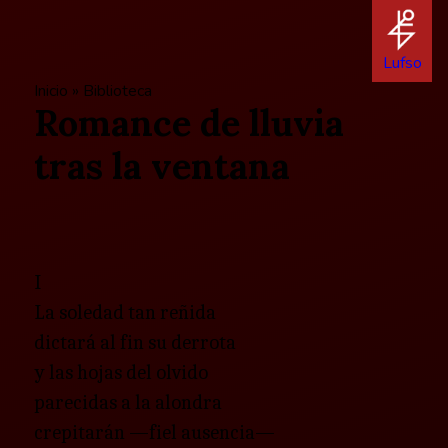
Lufso
Inicio
»
Biblioteca
Romance de lluvia
tras la ventana
I
La soledad tan reñida
dictará al fin su derrota
y las hojas del olvido
parecidas a la alondra
crepitarán —fiel ausencia—