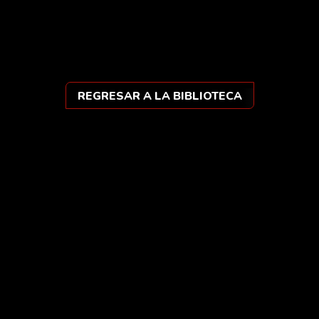
diga día entiende el sinsaborde una mañana que […]
REGRESAR A LA BIBLIOTECA
Ars vera sibi sufficit.
Instagram
Threads
TikTok
YouTube
Facebook
Tumblr