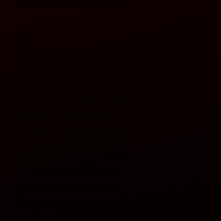
y en silencio besa y habla.
III
Duérmete pájaro inverso
que a tus plumas y a tus alas
el viento como un anzuelo
te atrapará entre sus ramas.
Hoja que el diluvio besa.
Hoja que las gotas claman.
Al verde azul desconsuelo
se inclina a los suelos, harta
buscando firme consuelo
en aquello que le dé alas.
Nadie quiere vida en juego
que lance dados sin nada.